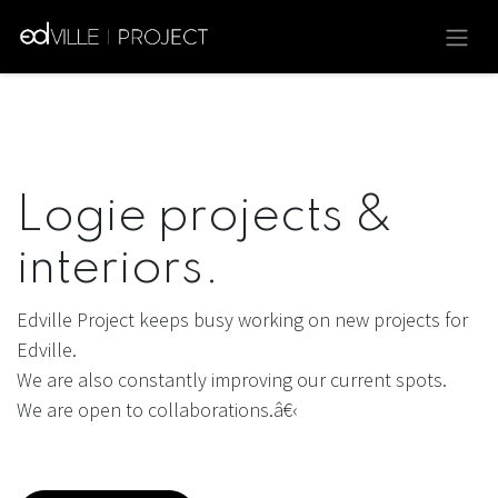
Overslaan naar inhoud
Logie projects &
interiors.
Edville Project keeps busy working on new projects for
Edville.
We are also constantly improving our current spots.
We are open to collaborations.â€‹